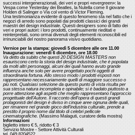
successi intergenerazionali, dei veri e propri «evergreen»: la
Vespa come Yesterday dei Beatles, la Nutella come Il giovane
Holden di Salinger o Via col vento di Victor Fleming.
Una testimonianza evidente di questo fenomeno sta nel fatto che i
negozi di arredo sono popolati dai prodotti classici dei grandi
maestri del design industriale. Questi designers sono di fatto dei
veri e propri autori: i loro prodotti, continuamente rieditati e
reinterpretati, sono ormai divenuti degli elementi riconoscibili ed
irrinunciabili del nostro panorama visivo quotidiano.
Vernice per la stampa: giovedì 5 dicembre alle ore 11.00
Inaugurazione: venerdì 6 dicembre, ore 18.00
Va detto da subito che questi 20 DESIGN MASTERS non
esauriscono certo la storia del design industriale, che è popolata
da molti altri personaggi, alcuni dei quali hanno avuto grande
influenza anche solo per avere progettato pochi oggetti di
straordinaria fortuna. Allo stesso modo i prodotti esposti non
rappresentano necessariamente quelli di maggiore successo o
più noti. Qualsiasi selezione da questo punto di vista risulta per
sua stessa natura incompleta e opinabile; si è badato piuttosto a
porre attenzione agli aspetti che meglio rappresentano l’approccio
progettuale dell’Autore. Il racconto dell’opera di questi grandi
protagonisti del design è diviso in cinque aree ognuna delle quali,
per rimanere nel grande gioco dell’industria culturale, prende a
prestito il proprio nome dal titolo di celebri pellicole
cinematografiche.
(Massimo Malaguti, curatore della mostra)
Informazioni
biglietto intero € 5, ridotto € 3
Servizio Mostre - Settore Attività Culturali
tel. 049 8204522