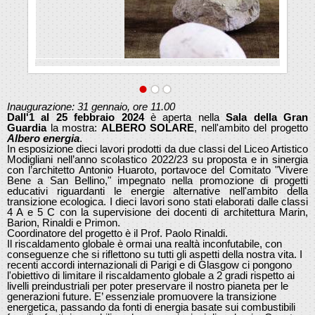
Inaugurazione: 31 gennaio, ore 11.00
Dall'1 al 25 febbraio 2024
è aperta nella
Sala della Gran
Guardia
la mostra:
ALBERO SOLARE
, nell'ambito del progetto
Albero energia
.
In esposizione dieci lavori prodotti da due classi del Liceo Artistico
Modigliani nell’anno scolastico 2022/23 su proposta e in sinergia
con l’architetto Antonio Huaroto, portavoce del Comitato "Vivere
Bene a San Bellino," impegnato nella promozione di progetti
educativi riguardanti le energie alternative nell'ambito della
transizione ecologica. I dieci lavori sono stati elaborati dalle classi
4 A e 5 C con la supervisione dei docenti di architettura Marin,
Barion, Rinaldi e Primon.
Coordinatore del progetto è il Prof. Paolo Rinaldi.
Il riscaldamento globale è ormai una realtà inconfutabile, con
conseguenze che si riflettono su tutti gli aspetti della nostra vita. I
recenti accordi internazionali di Parigi e di Glasgow ci pongono
l'obiettivo di limitare il riscaldamento globale a 2 gradi rispetto ai
livelli preindustriali per poter preservare il nostro pianeta per le
generazioni future. E’ essenziale promuovere la transizione
energetica, passando da fonti di energia basate sui combustibili