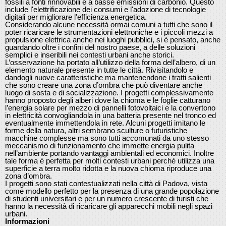
fossili a fonti rinnovabili e a basse emissioni di carbonio. Questo
include l'elettrificazione dei consumi e l'adozione di tecnologie
digitali per migliorare l'efficienza energetica.
Considerando alcune necessità ormai comuni a tutti che sono il
poter ricaricare le strumentazioni elettroniche e i piccoli mezzi a
propulsione elettrica anche nei luoghi pubblici, si è pensato, anche
guardando oltre i confini del nostro paese, a delle soluzioni
semplici e inseribili nei contesti urbani anche storici.
L’osservazione ha portato all’utilizzo della forma dell’albero, di un
elemento naturale presente in tutte le città. Rivisitandolo e
dandogli nuove caratteristiche ma mantenendone i tratti salienti
che sono creare una zona d’ombra che può diventare anche
luogo di sosta e di socializzazione. I progetti complessivamente
hanno proposto degli alberi dove la chioma e le foglie catturano
l’energia solare per mezzo di pannelli fotovoltaici e la convertono
in elettricità convogliandola in una batteria presente nel tronco ed
eventualmente immettendola in rete. Alcuni progetti imitano le
forme della natura, altri sembrano sculture o futuristiche
macchine complesse ma sono tutti accomunati da uno stesso
meccanismo di funzionamento che immette energia pulita
nell’ambiente portando vantaggi ambientali ed economici. Inoltre
tale forma è perfetta per molti contesti urbani perché utilizza una
superficie a terra molto ridotta e la nuova chioma riproduce una
zona d’ombra.
I progetti sono stati contestualizzati nella città di Padova, vista
come modello perfetto per la presenza di una grande popolazione
di studenti universitari e per un numero crescente di turisti che
hanno la necessità di ricaricare gli apparecchi mobili negli spazi
urbani.
Informazioni