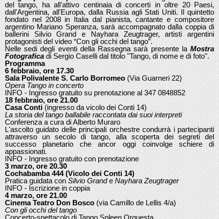
del tango, ha all'attivo centinaia di concerti in oltre 20 Paesi,
dall'Argentina, all'Europa, dalla Russia agli Stati Uniti. Il quintetto
fondato nel 2008 in Italia dal pianista, cantante e compositore
argentino Mariano Speranza, sarà accompagnato dalla coppia di
ballerini Silvio Grand e Nayhara Zeugtrager, artisti argentini
protagonisti del video “Con gli occhi del tango”.
Nelle sedi degli eventi della Rassegna sarà presente la
Mostra
Fotografica
di Sergio Caselli dal titolo "Tango, di nome e di foto".
Programma
6 febbraio, ore 17.30
Sala Polivalente S. Carlo Borromeo
(Via Guarneri 22)
Opera Tango in concerto
INFO - Ingresso gratuito su prenotazione al 347 0848852
18 febbraio, ore 21.00
Casa Conti
(ingresso da vicolo dei Conti 14)
La storia del tango ballabile raccontata dai suoi interpreti
Conferenza a cura di Alberto Muraro
L'ascolto guidato delle principali orchestre condurrà i partecipanti
attraverso un secolo di tango, alla scoperta dei segreti del
successo planetario che ancor oggi coinvolge schiere di
appassionati.
INFO - Ingresso gratuito con prenotazione
3 marzo, ore 20.30
Cochabamba 444 (Vicolo dei Conti 14)
Pratica guidata con
Silvio Grand
e
Nayhara Zeugtrager
INFO - Iscrizione in coppia
4 marzo, ore 21.00
Cinema Teatro Don Bosco
(via Camillo de Lellis 4/a)
Con gli occhi del tango
Concerto-spettacolo di Tango Spleen Orquesta