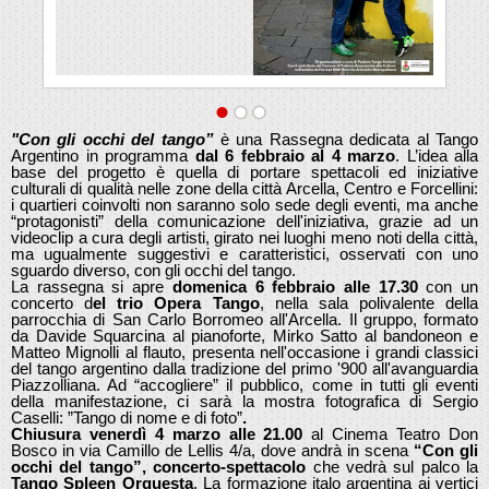
"Con gli occhi del tango”
è una Rassegna dedicata al Tango
Argentino in programma
dal 6 febbraio al 4 marzo
. L’idea alla
base del progetto è quella di portare spettacoli ed iniziative
culturali di qualità nelle zone della città Arcella, Centro e Forcellini:
i quartieri coinvolti non saranno solo sede degli eventi, ma anche
“protagonisti” della comunicazione dell'iniziativa, grazie ad un
videoclip a cura degli artisti, girato nei luoghi meno noti della città,
ma ugualmente suggestivi e caratteristici, osservati con uno
sguardo diverso, con gli occhi del tango.
La rassegna si apre
domenica 6 febbraio alle 17.30
con un
concerto d
el trio Opera Tango
, nella sala polivalente della
parrocchia di San Carlo Borromeo all'Arcella. Il gruppo, formato
da Davide Squarcina al pianoforte, Mirko Satto al bandoneon e
Matteo Mignolli al flauto, presenta nell'occasione i grandi classici
del tango argentino dalla tradizione del primo '900 all'avanguardia
Piazzolliana. Ad “accogliere” il pubblico, come in tutti gli eventi
della manifestazione, ci sarà la mostra fotografica di Sergio
Caselli: ”Tango di nome e di foto”
.
Chiusura venerdì 4 marzo alle 21.00
al Cinema Teatro Don
Bosco in via Camillo de Lellis 4/a, dove andrà in scena
“Con gli
occhi del tango”, concerto-spettacolo
che vedrà sul palco la
Tango Spleen Orquesta
. La formazione italo argentina ai vertici