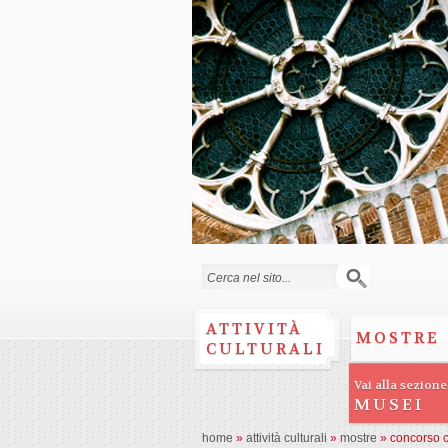
Form di ricerca
ATTIVITÀ
MOSTRE
CULTURALI
Vai alla sezione
MUSEI
home
»
attività culturali
»
mostre
»
concorso 