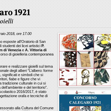
aro 1921
ielli
raio 2018, ore 17.00
o esposte all’Oratorio di San
studenti dei licei artistici
P.
 di Venezia
e
A. Vittoria di
corso di gioielleria contemporanea
are e realizzare gioielli sul tema
onale degli alberi “L’albero: forme
 significati e simboli che si
tori, fiabe e figure che vi
tradizione culturale in cui si
ell’ambiente e del territorio”.
no scolastico 2016/2017, è stato
ogettazione orafa e tecniche di
sessorato alla Cultura del Comune