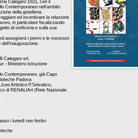
eria Calegaro 1921, con il
llo Contemporaneo nell'ambito
zione della gioielleria
raggiare ed incentivare la relazione
avoro, in particolare focalizzando
getto di oreficeria e sulla sua
i ed assegnerà i premi e le menzioni
 dell’inaugurazione.
li Calegaro srl.
r - Ministero Istruzione
ello Contemporaneo, già Capo
blioteche Padova
iceo Artistico P.Selvatico,
ico di RENALIArt (Rete Nazionale
iuso i lunedì non festivi
ioteche