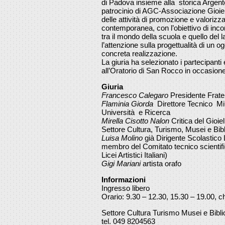
di Padova insieme alla storica Argent
patrocinio di AGC-Associazione Gioie
delle attività di promozione e valorizza
contemporanea, con l’obiettivo di inco
tra il mondo della scuola e quello del l
l’attenzione sulla progettualità di un og
concreta realizzazione.
La giuria ha selezionato i partecipant
all’Oratorio di San Rocco in occasione
Giuria
Francesco Calegaro
Presidente Fratel
Flaminia Giorda
Direttore Tecnico Miu
Università e Ricerca
Mirella Cisotto Nalon
Critica del Gioi
Settore Cultura, Turismo, Musei e Bi
Luisa Molino
già Dirigente Scolastico L
membro del Comitato tecnico scientif
Licei Artistici Italiani)
Gigi Mariani
artista orafo
Informazioni
Ingresso libero
Orario: 9.30 – 12.30, 15.30 – 19.00, ch
Settore Cultura Turismo Musei e Bibl
tel. 049 8204563