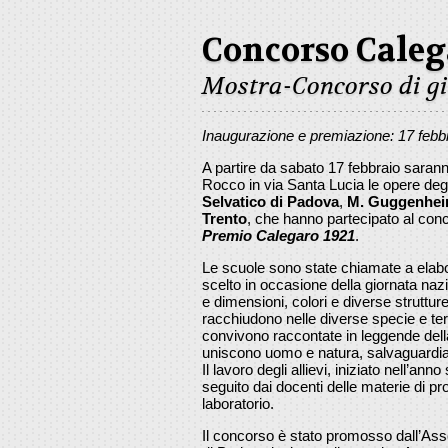
Concorso Caleg
Mostra-Concorso di gio
Inaugurazione e premiazione: 17 febb
A partire da sabato 17 febbraio sarann
Rocco in via Santa Lucia le opere degli 
Selvatico di Padova
,
M. Guggenheim
Trento
, che hanno partecipato al con
Premio Calegaro 1921
.
Le scuole sono state chiamate a elabor
scelto in occasione della giornata nazi
e dimensioni, colori e diverse strutture,
racchiudono nelle diverse specie e terri
convivono raccontate in leggende della 
uniscono uomo e natura, salvaguardia d
Il lavoro degli allievi, iniziato nell’an
seguito dai docenti delle materie di pr
laboratorio.
Il concorso è stato promosso dall’As