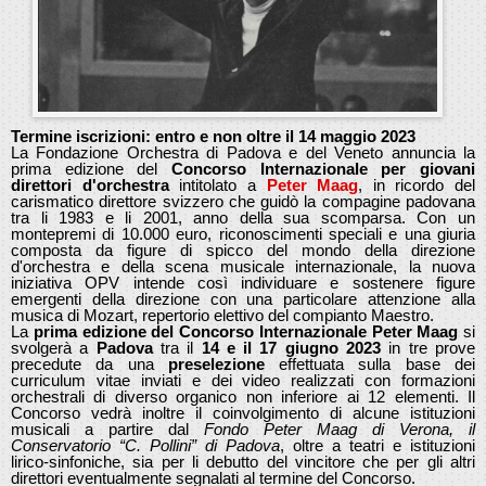
Termine iscrizioni: entro e non oltre il 14 maggio 2023
La Fondazione Orchestra di Padova e del Veneto annuncia la
prima edizione del
Concorso Internazionale per giovani
direttori d'orchestra
intitolato a
Peter Maag
, in ricordo del
carismatico direttore svizzero che guidò la compagine padovana
tra li 1983 e li 2001, anno della sua scomparsa. Con un
montepremi di 10.000 euro, riconoscimenti speciali e una giuria
composta da figure di spicco del mondo della direzione
d'orchestra e della scena musicale internazionale, la nuova
iniziativa OPV intende così individuare e sostenere figure
emergenti della direzione con una particolare attenzione alla
musica di Mozart, repertorio elettivo del compianto Maestro.
La
prima edizione del Concorso Internazionale Peter Maag
si
svolgerà a
Padova
tra il
14 e il 17 giugno 2023
in tre prove
precedute da una
preselezione
effettuata sulla base dei
curriculum vitae inviati e dei video realizzati con formazioni
orchestrali di diverso organico non inferiore ai 12 elementi. Il
Concorso vedrà inoltre il coinvolgimento di alcune istituzioni
musicali a partire dal
Fondo Peter Maag di Verona, il
Conservatorio “C. Pollini” di Padova
, oltre a teatri e istituzioni
lirico-sinfoniche, sia per li debutto del vincitore che per gli altri
direttori eventualmente segnalati al termine del Concorso.