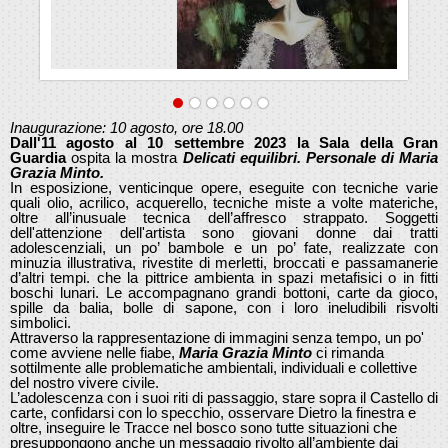
Inaugurazione: 10 agosto, ore 18.00
Dall'11 agosto al 10 settembre 2023 la Sala della Gran
Guardia
ospita la mostra
Delicati equilibri. Personale di Maria
Grazia Minto.
In esposizione, venticinque opere, eseguite con tecniche varie
quali olio, acrilico, acquerello, tecniche miste a volte materiche,
oltre all’inusuale tecnica dell’affresco strappato. Soggetti
dell'attenzione dell'artista sono giovani donne dai tratti
adolescenziali, un po’ bambole e un po’ fate, realizzate con
minuzia illustrativa, rivestite di merletti, broccati e passamanerie
d’altri tempi. che la pittrice ambienta in spazi metafisici o in fitti
boschi lunari. Le accompagnano grandi bottoni, carte da gioco,
spille da balia, bolle di sapone, con i loro ineludibili risvolti
simbolici.
Attraverso la rappresentazione di immagini senza tempo, un po'
come avviene nelle fiabe,
Maria Grazia Minto
ci rimanda
sottilmente alle problematiche ambientali, individuali e collettive
del nostro vivere civile.
L’adolescenza con i suoi riti di passaggio, stare sopra il Castello di
carte, confidarsi con lo specchio, osservare Dietro la finestra e
oltre, inseguire le Tracce nel bosco sono tutte situazioni che
presuppongono anche un messaggio rivolto all’ambiente dai