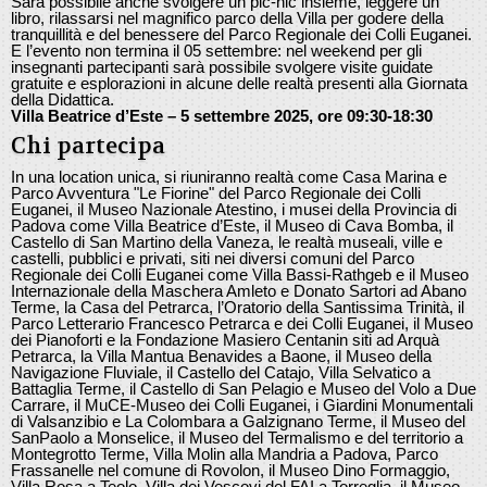
Sarà possibile anche svolgere un pic-nic insieme, leggere un
libro, rilassarsi nel magnifico parco della Villa per godere della
tranquillità e del benessere del Parco Regionale dei Colli Euganei.
E l’evento non termina il 05 settembre: nel weekend per gli
insegnanti partecipanti sarà possibile svolgere visite guidate
gratuite e esplorazioni in alcune delle realtà presenti alla Giornata
della Didattica.
Villa Beatrice d’Este – 5 settembre 2025, ore 09:30-18:30
Chi partecipa
In una location unica, si riuniranno realtà come Casa Marina e
Parco Avventura "Le Fiorine" del Parco Regionale dei Colli
Euganei, il Museo Nazionale Atestino, i musei della Provincia di
Padova come Villa Beatrice d’Este, il Museo di Cava Bomba, il
Castello di San Martino della Vaneza, le realtà museali, ville e
castelli, pubblici e privati, siti nei diversi comuni del Parco
Regionale dei Colli Euganei come Villa Bassi-Rathgeb e il Museo
Internazionale della Maschera Amleto e Donato Sartori ad Abano
Terme, la Casa del Petrarca, l’Oratorio della Santissima Trinità, il
Parco Letterario Francesco Petrarca e dei Colli Euganei, il Museo
dei Pianoforti e la Fondazione Masiero Centanin siti ad Arquà
Petrarca, la Villa Mantua Benavides a Baone, il Museo della
Navigazione Fluviale, il Castello del Catajo, Villa Selvatico a
Battaglia Terme, il Castello di San Pelagio e Museo del Volo a Due
Carrare, il MuCE-Museo dei Colli Euganei, i Giardini Monumentali
di Valsanzibio e La Colombara a Galzignano Terme, il Museo del
SanPaolo a Monselice, il Museo del Termalismo e del territorio a
Montegrotto Terme, Villa Molin alla Mandria a Padova, Parco
Frassanelle nel comune di Rovolon, il Museo Dino Formaggio,
Villa Rosa a Teolo, Villa dei Vescovi del FAI a Torreglia, il Museo