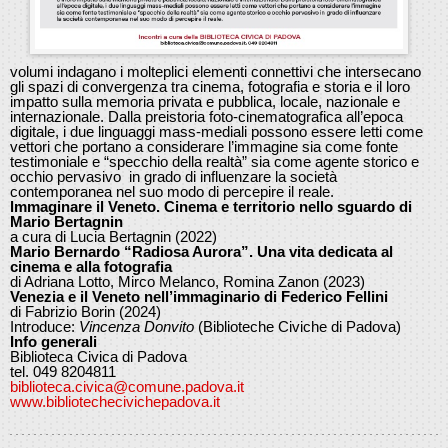
volumi indagano i molteplici elementi connettivi che intersecano
gli spazi di convergenza tra cinema, fotografia e storia e il loro
impatto sulla memoria privata e pubblica, locale, nazionale e
internazionale. Dalla preistoria foto-cinematografica all’epoca
digitale, i due linguaggi mass-mediali possono essere letti come
vettori che portano a considerare l’immagine sia come fonte
testimoniale e “specchio della realtà” sia come agente storico e
occhio pervasivo in grado di influenzare la società
contemporanea nel suo modo di percepire il reale.
lmmaginare il Veneto. Cinema e territorio nello sguardo di
Mario Bertagnin
a cura di Lucia Bertagnin (2022)
Mario Bernardo “Radiosa Aurora”. Una vita dedicata al
cinema e alla fotografia
di Adriana Lotto, Mirco Melanco, Romina Zanon (2023)
Venezia e il Veneto nell’immaginario di Federico Fellini
di Fabrizio Borin (2024)
Introduce:
Vincenza Donvito
(Biblioteche Civiche di Padova)
Info generali
Biblioteca Civica di Padova
tel. 049 8204811
biblioteca.civica@comune.padova.it
www.bibliotechecivichepadova.it