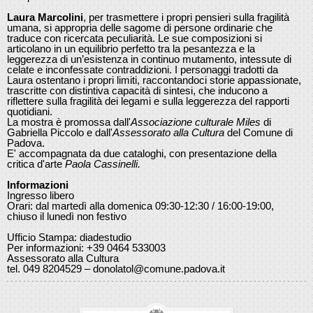
Laura Marcolini
, per trasmettere i propri pensieri sulla fragilità
umana, si appropria delle sagome di persone ordinarie che
traduce con ricercata peculiarità. Le sue composizioni si
articolano in un equilibrio perfetto tra la pesantezza e la
leggerezza di un’esistenza in continuo mutamento, intessute di
celate e inconfessate contraddizioni. I personaggi tradotti da
Laura ostentano i propri limiti, raccontandoci storie appassionate,
trascritte con distintiva capacità di sintesi, che inducono a
riflettere sulla fragilità dei legami e sulla leggerezza del rapporti
quotidiani.
La mostra è promossa dall'
Associazione culturale Miles
di
Gabriella Piccolo e dall'
Assessorato alla Cultura
del Comune di
Padova.
E' accompagnata da due cataloghi, con presentazione della
critica d'arte
Paola Cassinelli.
Informazioni
Ingresso libero
Orari: dal martedì alla domenica 09:30-12:30 / 16:00-19:00,
chiuso il lunedì non festivo
Ufficio Stampa: diadestudio
Per informazioni: +39 0464 533003
Assessorato alla Cultura
tel. 049 8204529 – donolatol@comune.padova.it