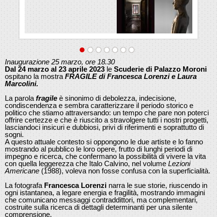
Inaugurazione 25 marzo, ore 18.30
Dal 24 marzo al 23 aprile 2023
le
Scuderie di Palazzo Moroni
ospitano la mostra
FRAGILE di Francesca Lorenzi e Laura
Marcolini.
La parola
fragile
è sinonimo di debolezza, indecisione,
condiscendenza e sembra caratterizzare il periodo storico e
politico che stiamo attraversando: un tempo che pare non poterci
offrire certezze e che è riuscito a stravolgere tutti i nostri progetti,
lasciandoci insicuri e dubbiosi, privi di riferimenti e soprattutto di
sogni.
A questo attuale contesto si oppongono le due artiste e lo fanno
mostrando al pubblico le loro opere, frutto di lunghi periodi di
impegno e ricerca, che confermano la possibilità di vivere la vita
con quella leggerezza che Italo Calvino, nel volume
Lezioni
Americane
(1988), voleva non fosse confusa con la superficialità.
La fotografa
Francesca Lorenzi
narra le sue storie, riuscendo in
ogni istantanea, a legare energia e fragilità, mostrando immagini
che comunicano messaggi contraddittori, ma complementari,
costruite sulla ricerca di dettagli determinanti per una silente
comprensione.