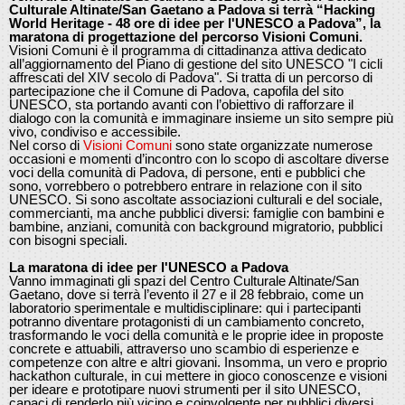
Culturale Altinate/San Gaetano a Padova si terrà “Hacking
World Heritage - 48 ore di idee per l'UNESCO a Padova”, la
maratona di progettazione del percorso Visioni Comuni.
Visioni Comuni è il programma di cittadinanza attiva dedicato
all’aggiornamento del Piano di gestione del sito UNESCO "I cicli
affrescati del XIV secolo di Padova". Si tratta di un percorso di
partecipazione che il Comune di Padova, capofila del sito
UNESCO, sta portando avanti con l’obiettivo di rafforzare il
dialogo con la comunità e immaginare insieme un sito sempre più
vivo, condiviso e accessibile.
Nel corso di
Visioni Comuni
sono state organizzate numerose
occasioni e momenti d’incontro con lo scopo di ascoltare diverse
voci della comunità di Padova, di persone, enti e pubblici che
sono, vorrebbero o potrebbero entrare in relazione con il sito
UNESCO. Si sono ascoltate associazioni culturali e del sociale,
commercianti, ma anche pubblici diversi: famiglie con bambini e
bambine, anziani, comunità con background migratorio, pubblici
con bisogni speciali.
La maratona di idee per l'UNESCO a Padova
Vanno immaginati gli spazi del Centro Culturale Altinate/San
Gaetano, dove si terrà l’evento il 27 e il 28 febbraio, come un
laboratorio sperimentale e multidisciplinare: qui i partecipanti
potranno diventare protagonisti di un cambiamento concreto,
trasformando le voci della comunità e le proprie idee in proposte
concrete e attuabili, attraverso uno scambio di esperienze e
competenze con altre e altri giovani. Insomma, un vero e proprio
hackathon culturale, in cui mettere in gioco conoscenze e visioni
per ideare e prototipare nuovi strumenti per il sito UNESCO,
capaci di renderlo più vicino e coinvolgente per pubblici diversi.