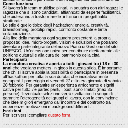
Come funziona
Si lavorerà in team multidisciplinari, in squadra con altri ragazzi e
ragazze che si sono candidati, affianncati da esperte facilitatrici,
che aiuteranno a trasformare le intuizioni in progettualità
strutturate.
Lo stile è quello tipico degli hackathon: energia, creatività,
brainstorming, prototipi rapidi, confronto costante e tanta
collaborazione.
Alla fine della maratona ogni squadra presenterà la propria
proposta: idee, micro-progetti, visioni e soluzioni che potranno
diventare parte integrante del nuovo Piano di Gestione del sito
UNESCO. Un’occasione unica per contribuire direttamente alle
politiche culturali e alla cura del patrimonio della città.
Partecipanti
La maratona creativa è aperta a tutti i giovani tra i 18 e i 30
anni
che vogliano mettersi in gioco in questa sfida. É
importante
che chi si iscrive abbia la possibilità di partecipare in presenza
all'hackathon per tutta la sua durata, che indicativamente
occuperà il pomeriggio di venerdì 27 e l’intera giornata di sabato
28 febbraio. Per garantire un'esperienza arricchente e signifi
cativa per tuttə i/le partecipanti, i posti sono limitati (max 35
persone): l'eventuale selezione verrà svolta con lo scopo di
garantire l'eterogeneità dei gruppi di lavoro, con la convinzione
che idee migliori emergano dall'incontro e dal confronto tra
esperienze, motivazioni e background differenti.
Iscrizioni
Per iscriversi compilare
questo form
.