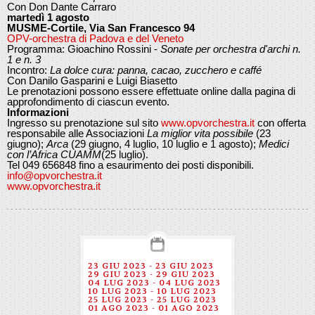
Con Don Dante Carraro
martedì 1 agosto
MUSME-Cortile, Via San Francesco 94
OPV-orchestra di Padova e del Veneto
Programma: Gioachino Rossini -
Sonate per orchestra d'archi n.
1 e n. 3
Incontro:
La dolce cura: panna, cacao, zucchero e caffé
Con Danilo Gasparini e Luigi Biasetto
Le prenotazioni possono essere effettuate online dalla pagina di
approfondimento di ciascun evento.
Informazioni
Ingresso su prenotazione sul sito
www.opvorchestra.it
con offerta
responsabile alle Associazioni
La miglior vita possibile
(23
giugno);
Arca
(29 giugno, 4 luglio, 10 luglio e 1 agosto);
Medici
con l’Africa CUAMM
(25 luglio).
Tel 049 656848 fino a esaurimento dei posti disponibili.
info@opvorchestra.it
www.opvorchestra.it
23 GIU 2023 - 23 GIU 2023
29 GIU 2023 - 29 GIU 2023
04 LUG 2023 - 04 LUG 2023
10 LUG 2023 - 10 LUG 2023
25 LUG 2023 - 25 LUG 2023
01 AGO 2023 - 01 AGO 2023