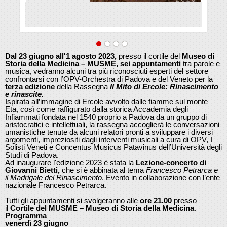
Dal 23 giugno all'1 agosto 2023,
presso il cortile del
Museo di
Storia della Medicina – MUSME, sei appuntamenti
tra parole e
musica, vedranno alcuni tra più riconosciuti esperti del settore
confrontarsi con l’OPV-Orchestra di Padova e del Veneto per la
terza edizione
della Rassegna
Il Mito di Ercole: Rinascimento
e rinascite.
Ispirata all’immagine di Ercole avvolto dalle fiamme sul monte
Eta, così come raffigurato dalla storica Accademia degli
Infiammati fondata nel 1540 proprio a Padova da un gruppo di
aristocratici e intellettuali, la rassegna accoglierà le conversazioni
umanistiche tenute da alcuni relatori pronti a sviluppare i diversi
argomenti, impreziositi dagli interventi musicali a cura di OPV, I
Solisti Veneti e Concentus Musicus Patavinus dell’Università degli
Studi di Padova.
Ad inaugurare l'edizione 2023 è stata la
Lezione-concerto di
Giovanni Bietti,
che si è abbinata al tema
Francesco Petrarca e
il Madrigale del Rinascimento
. Evento in collaborazione con l’ente
nazionale Francesco Petrarca.
Tutti gli appuntamenti si svolgeranno alle
ore 21.00
presso
il
Cortile del MUSME – Museo di Storia della Medicina
.
Programma
venerdì 23 giugno