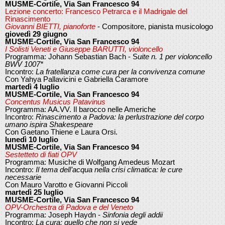
MUSME-Cortile, Via San Francesco 94
Lezione concerto: Francesco Petrarca e il Madrigale del
Rinascimento
Giovanni BIETTI, pianoforte
- Compositore, pianista musicologo
giovedì 29 giugno
MUSME-Cortile, Via San Francesco 94
I Solisti Veneti e Giuseppe BARUTTI, violoncello
Programma: Johann Sebastian Bach - S
uite n. 1 per violoncello
BWV 1007*
Incontro:
La fratellanza come cura per la convivenza comune
Con Yahya Pallavicini e Gabriella Caramore
martedì 4 luglio
MUSME-Cortile, Via San Francesco 94
Concentus Musicus Patavinus
Programma: AA.VV. Il barocco nelle Americhe
Incontro:
Rinascimento a Padova: la perlustrazione del corpo
umano ispira Shakespeare
Con Gaetano Thiene e Laura Orsi.
lunedì 10 luglio
MUSME-Cortile, Via San Francesco 94
Sestetteto di fiati OPV
Programma: Musiche di Wolfgang Amedeus Mozart
Incontro:
Il tema dell’acqua nella crisi climatica: le cure
necessarie
Con Mauro Varotto e Giovanni Piccoli
martedì 25 luglio
MUSME-Cortile, Via San Francesco 94
OPV-Orchestra di Padova e del Veneto
Programma: Joseph Haydn -
Sinfonia degli addii
Incontro:
La cura: quello che non si vede