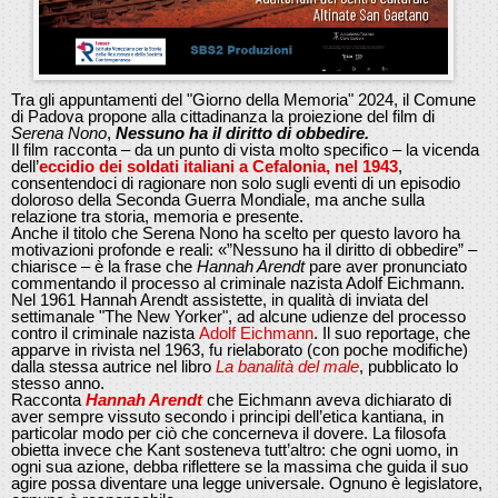
Tra gli appuntamenti del "Giorno della Memoria" 2024, il Comune
di Padova propone alla cittadinanza la proiezione del film di
Serena Nono
,
Nessuno ha il diritto di obbedire.
Il film racconta – da un punto di vista molto specifico – la vicenda
dell’
eccidio dei soldati italiani a Cefalonia, nel 1943
,
consentendoci di ragionare non solo sugli eventi di un episodio
doloroso della Seconda Guerra Mondiale, ma anche sulla
relazione tra storia, memoria e presente.
Anche il titolo che Serena Nono ha scelto per questo lavoro ha
motivazioni profonde e reali: «”Nessuno ha il diritto di obbedire” –
chiarisce – è la frase che
Hannah Arendt
pare aver pronunciato
commentando il processo al criminale nazista Adolf Eichmann.
Nel 1961 Hannah Arendt assistette, in qualità di inviata del
settimanale "The New Yorker", ad alcune udienze del processo
contro il criminale nazista
Adolf Eichmann
. Il suo reportage, che
apparve in rivista nel 1963, fu rielaborato (con poche modifiche)
dalla stessa autrice nel libro
La banalità del male
, pubblicato lo
stesso anno.
Racconta
Hannah Arendt
che Eichmann aveva dichiarato di
aver sempre vissuto secondo i principi dell’etica kantiana, in
particolar modo per ciò che concerneva il dovere. La filosofa
obietta invece che Kant sosteneva tutt’altro: che ogni uomo, in
ogni sua azione, debba riflettere se la massima che guida il suo
agire possa diventare una legge universale. Ognuno è legislatore,