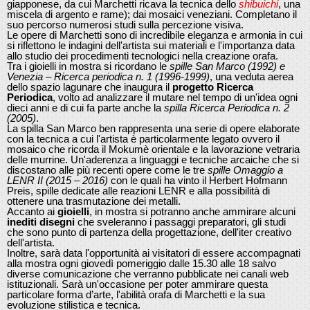
giapponese, da cui Marchetti ricava la tecnica dello
shibuichi
, una
miscela di argento e rame); dai mosaici veneziani. Completano il
suo percorso numerosi studi sulla percezione visiva.
Le opere di Marchetti sono di incredibile eleganza e armonia in cui
si riflettono le indagini dell'artista sui materiali e l'importanza data
allo studio dei procedimenti tecnologici nella creazione orafa.
Tra i gioielli in mostra si ricordano le
spille San Marco (1992) e
Venezia
–
Ricerca periodica n. 1 (1996-1999)
, una veduta aerea
dello spazio lagunare che inaugura il
progetto Ricerca
Periodica
, volto ad analizzare il mutare nel tempo di un'idea ogni
dieci anni e di cui fa parte anche la
spilla Ricerca Periodica n. 2
(2005)
.
La spilla San Marco ben rappresenta una serie di opere elaborate
con la tecnica a cui l'artista è particolarmente legato ovvero il
mosaico che ricorda il Mokumè orientale e la lavorazione vetraria
delle murrine. Un'aderenza a linguaggi e tecniche arcaiche che si
discostano alle più recenti opere come le tre
spille Omaggio a
LENR II (2015 – 2016)
con le quali ha vinto il Herbert Hofmann
Preis, spille dedicate alle reazioni LENR e alla possibilità di
ottenere una trasmutazione dei metalli.
Accanto ai
gioielli
, in mostra si potranno anche ammirare alcuni
inediti disegni
che sveleranno i passaggi preparatori, gli studi
che sono punto di partenza della progettazione, dell'iter creativo
dell'artista.
Inoltre, sarà data l'opportunità ai visitatori di essere accompagnati
alla mostra ogni giovedì pomeriggio dalle 15.30 alle 18 salvo
diverse comunicazione che verranno pubblicate nei canali web
istituzionali. Sarà un'occasione per poter ammirare questa
particolare forma d’arte, l'abilità orafa di Marchetti e la sua
evoluzione stilistica e tecnica.