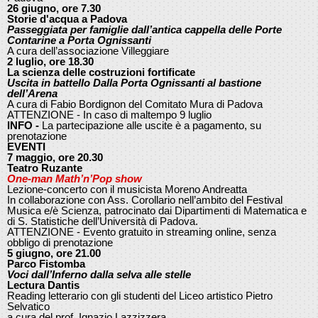
26 giugno, ore 7.30
Storie d'acqua a Padova
Passeggiata per famiglie dall’antica cappella delle Porte
Contarine a Porta Ognissanti
A cura dell’associazione Villeggiare
2 luglio, ore 18.30
La scienza delle costruzioni fortificate
Uscita in battello Dalla Porta Ognissanti al bastione
dell’Arena
A cura di Fabio Bordignon del Comitato Mura di Padova
ATTENZIONE - In caso di maltempo 9 luglio
INFO -
La partecipazione alle uscite è a pagamento, su
prenotazione
EVENTI
7 maggio, ore 20.30
Teatro Ruzante
One-man Math’n’Pop show
Lezione-concerto con il musicista Moreno Andreatta
In collaborazione con Ass. Corollario nell’ambito del Festival
Musica e/è Scienza, patrocinato dai Dipartimenti di Matematica e
di S. Statistiche dell’Università di Padova.
ATTENZIONE - Evento gratuito in streaming online, senza
obbligo di prenotazione
5 giugno, ore 21.00
Parco Fistomba
Voci dall’Inferno dalla selva alle stelle
Lectura Dantis
Reading letterario con gli studenti del Liceo artistico Pietro
Selvatico
a cura del prof. Ignazio Lazzizzera