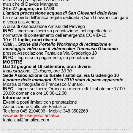
musiche di Davide Mangano
26 e 27 giugno, ore 17.00
L’antica processione acquea di San Giovanni delle Navi
La riscoperta dell’antica regata dedicata a San Giovanni con gara
di voga alla veneta.
A cura di Associazione Amissi del Piovego
INFO
- Ingresso libero su prenotazione, nel rispetto delle
normative di contenimento dell’emergenza COVID-19
10 e 11 luglio, orari diversi
Ciak ... Storie dal Portello Workshop di recitazione e
montaggio video con il videomaker Tommaso Giacomin
presso Associazione Fantalica Via Gradenigo 10
INFO
- Ingresso a pagamento, su prenotazione
MOSTRE
Dal 12 giugno al 18 settembre, orari diversi
Inaugurazione: 11 giugno, ore 18.30
Sede Associazione culturale Fantalica, via Gradenigo 10
Il potere delle immagini. Siria 2010 stato di pace apparente
Mostra di fotografie di Francesco Munaro.
INFO
- Ingresso libero; Orario: da mercoledì il sabato ore 17.00-
20.00; domenica ore 10.00-12.00.
Informazioni
Eventi a posti limitati con prenotazione
Associazione Culturale Fantalica
Telefono 049 2104096 - Mobile 348 3502269
www.portellosegreto.fantalica
fantalica@fantalica.com