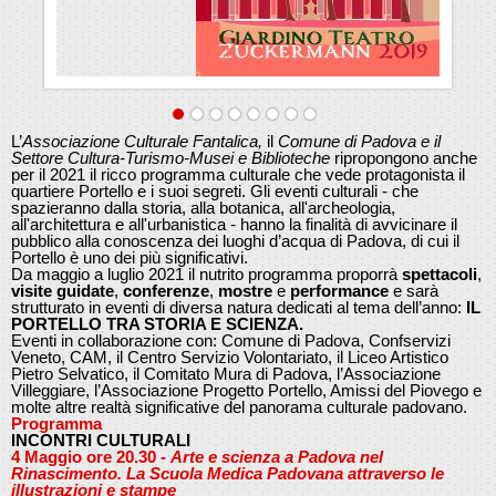
L’
Associazione Culturale Fantalica,
il
Comune di Padova e il
Settore Cultura-Turismo-Musei e Biblioteche
ripropongono anche
per il 2021 il ricco programma culturale che vede protagonista il
quartiere Portello e i suoi segreti. Gli eventi culturali - che
spazieranno dalla storia, alla botanica, all'archeologia,
all'architettura e all'urbanistica - hanno la finalità di avvicinare il
pubblico alla conoscenza dei luoghi d’acqua di Padova, di cui il
Portello è uno dei più significativi.
Da maggio a luglio 2021 il nutrito programma proporrà
spettacoli
,
visite guidate
,
conferenze
,
mostre
e
performance
e sarà
strutturato in eventi di diversa natura dedicati al tema dell’anno:
IL
PORTELLO TRA STORIA E SCIENZA.
Eventi in collaborazione con: Comune di Padova, Confservizi
Veneto, CAM, il Centro Servizio Volontariato, il Liceo Artistico
Pietro Selvatico, il Comitato Mura di Padova, l’Associazione
Villeggiare, l’Associazione Progetto Portello, Amissi del Piovego e
molte altre realtà significative del panorama culturale padovano.
Programma
INCONTRI CULTURALI
4 Maggio ore 20.30 -
Arte e scienza a Padova nel
Rinascimento. La Scuola Medica Padovana attraverso le
illustrazioni e stampe