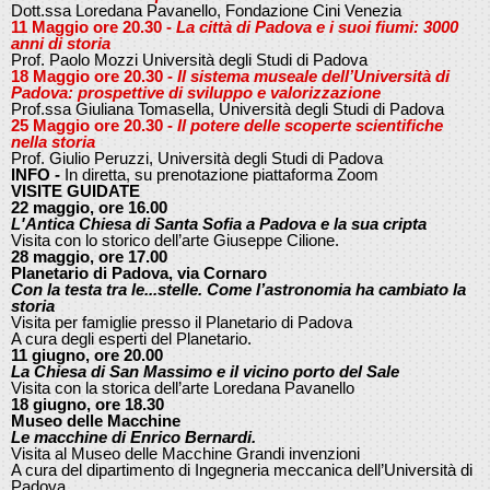
Dott.ssa Loredana Pavanello, Fondazione Cini Venezia
11 Maggio ore 20.30 -
La città di Padova e i suoi fiumi: 3000
anni di storia
Prof. Paolo Mozzi Università degli Studi di Padova
18 Maggio ore 20.30 -
Il sistema museale dell’Università di
Padova: prospettive di sviluppo e valorizzazione
Prof.ssa Giuliana Tomasella, Università degli Studi di Padova
25 Maggio ore 20.30 -
Il potere delle scoperte scientifiche
nella storia
Prof. Giulio Peruzzi, Università degli Studi di Padova
INFO -
In diretta, su prenotazione piattaforma Zoom
VISITE GUIDATE
22 maggio, ore 16.00
L'Antica Chiesa di Santa Sofia a Padova e la sua cripta
Visita con lo storico dell’arte Giuseppe Cilione.
28 maggio, ore 17.00
Planetario di Padova, via Cornaro
Con la testa tra le...stelle. Come l’astronomia ha cambiato la
storia
Visita per famiglie presso il Planetario di Padova
A cura degli esperti del Planetario.
11 giugno, ore 20.00
La Chiesa di San Massimo e il vicino porto del Sale
Visita con la storica dell’arte Loredana Pavanello
18 giugno, ore 18.30
Museo delle Macchine
Le macchine di Enrico Bernardi.
Visita al Museo delle Macchine Grandi invenzioni
A cura del dipartimento di Ingegneria meccanica dell’Università di
Padova