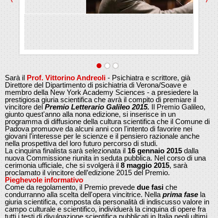
Sarà il
Prof. Vittorino Andreoli
- Psichiatra e scrittore, già
Direttore del Dipartimento di psichiatria di Verona/Soave e
membro della New York Academy Sciences - a presiedere la
prestigiosa giuria scientifica che avrà il compito di premiare il
vincitore del
Premio Letterario Galileo 2015.
Il Premio Galileo,
giunto quest'anno alla nona edizione, si inserisce in un
programma di diffusione della cultura scientifica che il Comune di
Padova promuove da alcuni anni con l'intento di favorire nei
giovani l'interesse per le scienze e il pensiero razionale anche
nella prospettiva del loro futuro percorso di studi.
La cinquina finalista sarà selezionata il
16 gennaio 2015
dalla
nuova Commissione riunita in seduta pubblica. Nel corso di una
cerimonia ufficiale, che si svolgerà il
8 maggio 2015
, sarà
proclamato il vincitore dell’edizione 2015 del Premio.
Pieghevole informativo
Come da regolamento, il Premio prevede
due fasi
che
condurranno alla scelta dell'opera vincitrice. Nella
prima fase
la
giuria scientifica, composta da personalità di indiscusso valore in
campo culturale e scientifico, individuerà la cinquina di opere fra
tutti i testi di divulgazione scientifica pubblicati in Italia negli ultimi