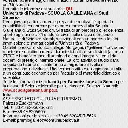
volesser avere maggiori informazioni potranno trovarle nel sito
dell'Università
Per tutte le informazioni sui corsi:
QUI
Università di Padova - SCUOLA GALILEIANA di Studi
Superiori
Per i giovani particolarmente preparati e motivati è aperta la
possibilità di concorrere per essere ammessi alla Scuola
Galileiana di Studi Superiori. Si tratta di un percorso di eccellenza,
aperto ogni anno a 24 studenti, divisi nelle classi di Scienze
Naturali e di Scienze Morali, selezionati con un rigoroso test di
ammissione e immatricolati all’Università di Padova.
Ospitati presso lo storico collegio Morgagni, i “galileiani” dovranno
mantenere un’ottima media durante tutto il corso di studi (almeno
27/30) e beneficeranno di seminari e corsi integrativi tenuti da
docenti di prestigio internazionale. La loro attività di studio sarà
seguita da tutor che li aiuteranno a migliorare il livello di
preparazione individuale. Riceveranno vitto e alloggio gratuiti oltre
a un contributo economico per l’acquisto di materiale didattico e
scientifico.
Tutte le informazioni sui
bandi per l'ammissione alla Scuola
per
la classe di Scienze Morali e per la classe di Scienze Naturali:
www.scuolagalileiana.unipd.it
.
Info
ASSESSORATO CULTURA E TURISMO
Palazzo Zuckermann
Tel. ++39 49 8205626-5611
Fax. ++39 49 8205605
Informazioni per le scuole: ++39 49 8204517-5626
E-mail: premiogalileo@comune.padova.it