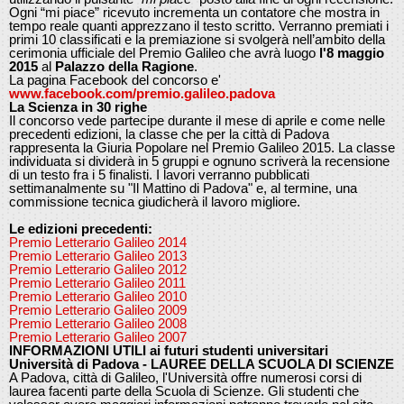
Ogni “mi piace” ricevuto incrementa un contatore che mostra in
tempo reale quanti apprezzano il testo scritto. Verranno premiati i
primi 10 classificati e la premiazione si svolgerà nell’ambito della
cerimonia ufficiale del Premio Galileo che avrà luogo
l'8 maggio
2015
al
Palazzo della Ragione
.
La pagina Facebook del concorso e'
www.facebook.com/premio.galileo.padova
La Scienza in 30 righe
Il concorso vede partecipe durante il mese di aprile e come nelle
precedenti edizioni, la classe che per la città di Padova
rappresenta la Giuria Popolare nel Premio Galileo 2015. La classe
individuata si dividerà in 5 gruppi e ognuno scriverà la recensione
di un testo fra i 5 finalisti. I lavori verranno pubblicati
settimanalmente su "Il Mattino di Padova" e, al termine, una
commissione tecnica giudicherà il lavoro migliore.
Le edizioni precedenti:
Premio Letterario Galileo 2014
Premio Letterario Galileo 2013
Premio Letterario Galileo 2012
Premio Letterario Galileo 2011
Premio Letterario Galileo 2010
Premio Letterario Galileo 2009
Premio Letterario Galileo 2008
Premio Letterario Galileo 2007
INFORMAZIONI UTILI ai futuri studenti universitari
Università di Padova - LAUREE DELLA SCUOLA DI SCIENZE
A Padova, città di Galileo, l'Università offre numerosi corsi di
laurea facenti parte della Scuola di Scienze. Gli studenti che