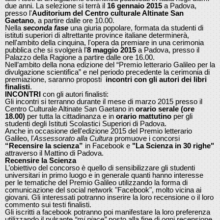
due anni. La selezione si terrà il
16 gennaio 2015
a Padova,
presso l'
Auditorium del Centro culturale Altinate San
Gaetano
, a partire dalle ore 10.00.
Nella
seconda fase
una giuria popolare, formata da studenti di
istituti superiori di altrettante province italiane determinerà,
nell'ambito della cinquina, l'opera da premiare in una cerimonia
pubblica che si svolgerà l'
8 maggio 2015
a Padova, presso il
Palazzo della Ragione a partire dalle ore 16.00.
Nell’ambito della nona edizione del “Premio letterario Galileo per la
divulgazione scientifica” e nel periodo precedente la cerimonia di
premiazione, saranno proposti
incontri con gli autori dei libri
finalisti
.
INCONTRI
con gli autori finalisti:
Gli incontri si terranno durante il mese di marzo 2015 presso il
Centro Culturale Altinate San Gaetano in
orario serale (ore
18.00)
per tutta la cittadinanza e in
orario mattutino
per gli
studenti degli Istituti Scolastici Superiori di Padova.
Anche in occasione dell'edizione 2015 del Premio letterario
Galileo, l'
Assessorato alla Cultura
promuove i concorsi
“Recensire la scienza”
in Facebook e
"La Scienza in 30 righe"
attraverso il Mattino di Padova.
Recensire la Scienza
L’obiettivo del concorso è quello di sensibilizzare gli studenti
universitari in primo luogo e in generale quanti hanno interesse
per le tematiche del Premio Galileo utilizzando la forma di
comunicazione del social network "Facebook", molto vicina ai
giovani. Gli interessati potranno inserire la loro recensione o il loro
commento sui testi finalisti.
Gli iscritti a facebook potranno poi manifestare la loro preferenza
utilizzando il pulsante
“mi piace”
posto alla fine di ogni recensione.