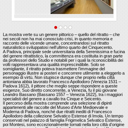
La mostra verte su un genere pittorico – quello del ritratto – che
nei secoli non ha mai conosciuto crisi, in quanto memoria e
racconto delle vicende umane, concentrandosi sul ritratto
naturalistico sviluppatosi nell'ultimo quarto del Cinquecento.
A Padova, principale sede universitaria della Serenissima e fucina
del genere ritrattistico, la committenza era costituita in gran parte
da professori dello Studio e notabili per i quali la riconoscibilità dei
volti rappresentava una qualità imprescindibile. Solo se
somigliante, il ritratto poteva trasmettere l’immagine del
personaggio illustre ai posteri e concorrere utilmente a eleggerlo a
esempio di virtù. Non stupisce dunque che proprio nella città
antoniana abbia lavorato Francesco Apollodoro (Venezia 1531 –
Padova 1612), il pittore che meglio seppe rispondere a queste
esigenze. Suo diretto concorrente, a Venezia, fu il più giovane
Leandro Bassano (Bassano 1557 – Venezia 1622), tra i maggiori
specialisti del genere a cavallo tra Cinque e Seicento.
Il percorso della mostra comprende una selezione di dipinti
appartenenti alle raccolte del Museo d'Arte Medioevale e
Moderna di Padova, nonché due ritratti inediti di Francesco
Apollodoro della collezione Selvatico Estense di Imola. Un tempo
conservati nel palazzo di famiglia Frigimelica Selvatico Estense,
poi Montesi, sono eccezionalmente tornati nella loro città d'origine