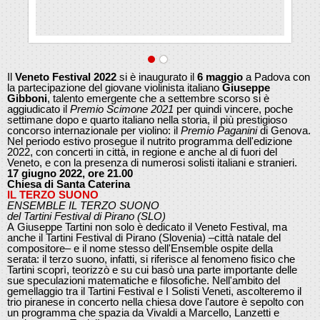
Il
Veneto Festival 2022
si è inaugurato il
6 maggio
a Padova con
la partecipazione del giovane violinista italiano
Giuseppe
Gibboni
, talento emergente che a settembre scorso si è
aggiudicato il
Premio Scimone 2021
per quindi vincere, poche
settimane dopo e quarto italiano nella storia, il più prestigioso
concorso internazionale per violino: il
Premio Paganini
di Genova.
Nel periodo estivo prosegue il nutrito programma dell'edizione
2022, con concerti in città, in regione e anche al di fuori del
Veneto, e con la presenza di numerosi solisti italiani e stranieri.
17 giugno 2022, ore 21.00
Chiesa di Santa Caterina
IL TERZO SUONO
ENSEMBLE IL TERZO SUONO
del Tartini Festival di Pirano (SLO)
A Giuseppe Tartini non solo è dedicato il Veneto Festival, ma
anche il Tartini Festival di Pirano (Slovenia) –città natale del
compositore– e il nome stesso dell'Ensemble ospite della
serata: il terzo suono, infatti, si riferisce al fenomeno fisico che
Tartini scoprì, teorizzò e su cui basò una parte importante delle
sue speculazioni matematiche e filosofiche. Nell'ambito del
gemellaggio tra il Tartini Festival e I Solisti Veneti, ascolteremo il
trio piranese in concerto nella chiesa dove l'autore è sepolto con
un programma che spazia da Vivaldi a Marcello, Lanzetti e