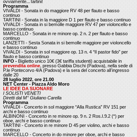
ovviamente...Tartini!
Programma
VIVALDI - Sonata in do maggiore RV 48 per flauto e basso
continuo
TARTINI - Sonata in la maggiore D 1 per flauto e basso continuo
VIVALDI - Sonata in si bemolle maggiore RV 47 per violoncello e
basso continuo
MARCELLO - Sonata in re minore op. 2 n. 2 per flauto e basso
continuo
LANZETTI - Sesta Sonata in si bemolle maggiore per violoncello
e basso continuo
VIVALDI - Sonata in sol maggiore op. 13 n. 4 “Il pastor fido” per
flauto e basso continuo
INFO -
Biglietto unico 10€ (3€ tariffa studenti) acquistabile in
prevendita online
, presso Gabbia Dischi (Padova), nella sede di
P.le Pontecorvo 4/A (Padova) e la sera del concerto all'ingresso
dalle 20
28 luglio 2022, ore 21.00
NET Center - Piazza Aldo Moro
LE IDEE DA SUONARE
I SOLISTI VENETI
Diretti dal M° Giuliano Carella
Programma
VIVALDI - Concerto in sol maggiore “Alla Rustica” RV 151 per
archi e basso continuo
ALBINONI - Concerto in re minore op. 9 n. 2 Ros.I.9.2 (*) per
oboe, archi e basso continuo
TARTINI - Concerto in re minore D 45 per violino, archi e basso
continuo
MARCELLO - Concerto in do minore per oboe, archi e basso