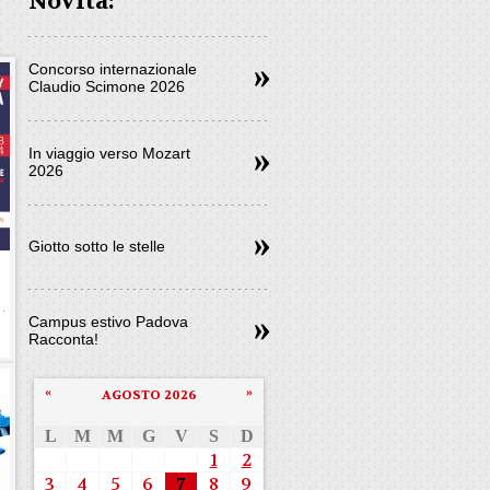
Novità:
Concorso internazionale
Claudio Scimone 2026
In viaggio verso Mozart
2026
Giotto sotto le stelle
Campus estivo Padova
Racconta!
«
»
AGOSTO 2026
L
M
M
G
V
S
D
1
2
3
4
5
6
7
8
9