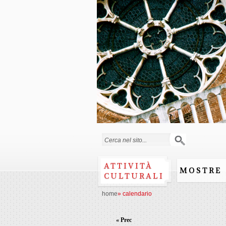
Form di ricerca
ATTIVITÀ
MOSTRE
CULTURALI
home
»
calendario
« Prec