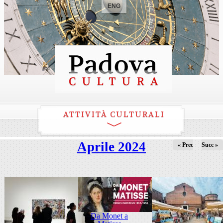
ENG
ATTIVITÀ CULTURALI
Aprile 2024
« Prec
Succ »
Da Monet a