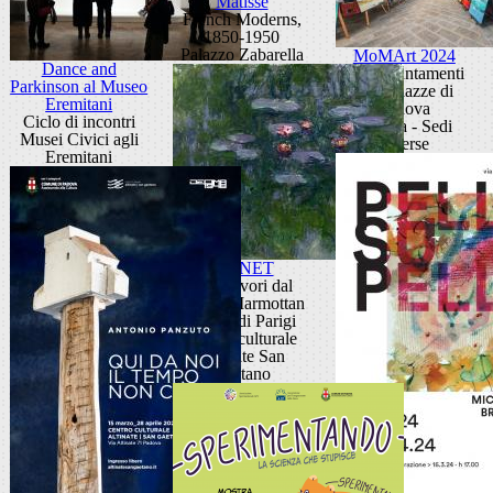
Matisse
French Moderns,
1850-1950
Palazzo Zabarella
MoMArt 2024
Dance and
Gli appuntamenti
Parkinson al Museo
nelle piazze di
Eremitani
Padova
Ciclo di incontri
Padova - Sedi
Musei Civici agli
diverse
Eremitani
MONET
Capolavori dal
Musée Marmottan
Monet di Parigi
Centro culturale
Altinate San
Gaetano