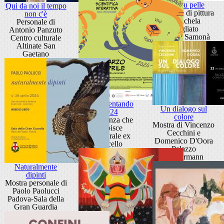
Pelle su pelle
Qui da noi il tempo
Personale di pittura
non c'è
di Michela
Personale di
Brogliato
Antonio Panzuto
Galleria Samonà
Centro culturale
Altinate San
Gaetano
Sperimentando
Un dialogo sul
2024
colore
La scienza che
Mostra di Vincenzo
stupisce
Cecchini e
Cattedrale ex
Domenico D'Oora
Macello
Palazzo
Zuckermann
Naturalmente
dipinti
Mostra personale di
Paolo Paolucci
Padova-Sala della
Gran Guardia