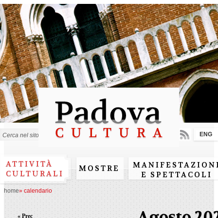
Salta al
contenuto
principale
ENG
Form di ricerca
ATTIVITÀ
MANIFESTAZION
MOSTRE
CULTURALI
E SPETTACOLI
home
»
calendario
Agosto 20
« Prec