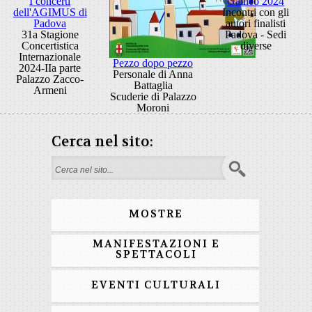
I concerti
Galileo 2024
dell'AGIMUS di
Incontri con gli
Padova
autori finalisti
31a Stagione
Padova - Sedi
Concertistica
diverse
Internazionale
Pezzo dopo pezzo
2024-IIa parte
Personale di Anna
Palazzo Zacco-
Battaglia
Armeni
Scuderie di Palazzo
Moroni
Cerca nel sito:
Form di ricerca
MOSTRE
MANIFESTAZIONI E
SPETTACOLI
EVENTI CULTURALI