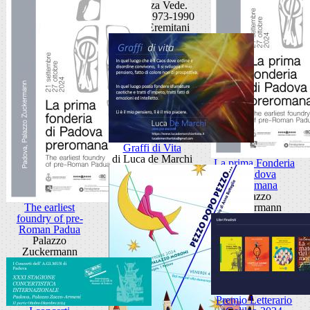
La Stanza Vede.
Disegni 1973-1990
Museo Eremitani
Graffi di Vita
di Luca de Marchi
La prima Fonderia
di Padova
Preromana
Palazzo
The earliest
Zuckermann
foundry of pre-
Roman Padua
Palazzo
Zuckermann
Premio Letterario