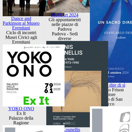
MoMArt 2024
Dance and
Gli appuntamenti
Parkinson al Museo
nelle piazze di
Eremitani
Padova
Ciclo di incontri
Padova - Sedi
Musei Civici agli
diverse
Eremitani
Un sacro dire di sì
Giancarlo Frison
scultore
Oratorio di San
Rocco
YOKO ONO
Ex It
Palazzo della
Ragione
Jannis Kounellis