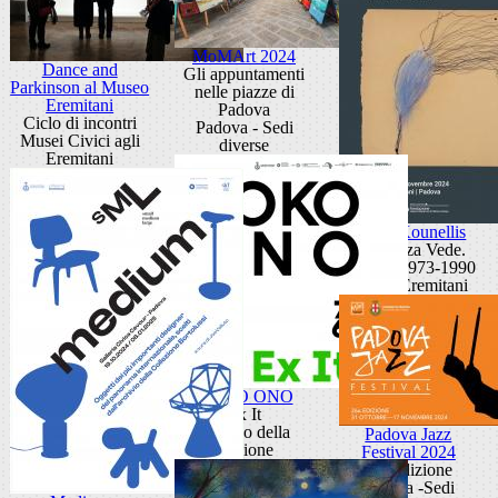
MoMArt 2024
Dance and
Gli appuntamenti
Parkinson al Museo
nelle piazze di
Eremitani
Padova
Ciclo di incontri
Padova - Sedi
Musei Civici agli
diverse
Eremitani
Jannis Kounellis
La Stanza Vede.
Disegni 1973-1990
Museo Eremitani
YOKO ONO
Ex It
Palazzo della
Padova Jazz
Ragione
Festival 2024
26° edizione
Padova -Sedi