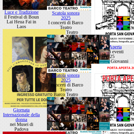
Luce e Tradizione
Scatola sonora
il Festival di Boun
2025
Lai Heua Fai in
I concerti di Barco
Laos
Teatro
Barco Teatro
Porta Aperta
Ciclo di eventi
2025
Porta San Giovanni
Scatola sonora
2025
I concerti di Barco
Teatro
Barco Teatro
Giornata
Internazionale della
donna
nei Musei di
Padova