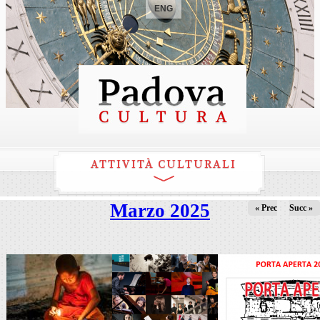
ENG
ATTIVITÀ CULTURALI
Marzo 2025
« Prec
Succ »