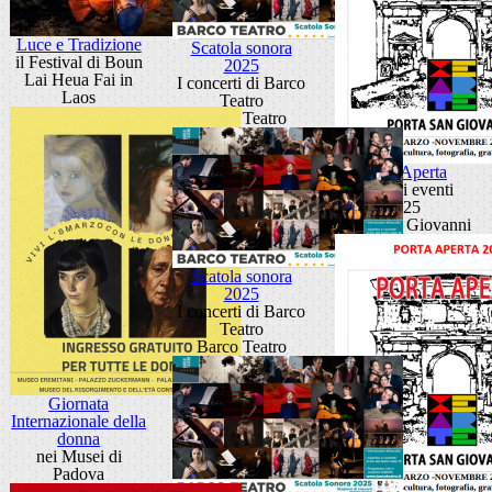
Luce e Tradizione
Scatola sonora
il Festival di Boun
2025
Lai Heua Fai in
I concerti di Barco
Laos
Teatro
Barco Teatro
Porta Aperta
Ciclo di eventi
2025
Porta San Giovanni
Scatola sonora
2025
I concerti di Barco
Teatro
Barco Teatro
Giornata
Internazionale della
donna
nei Musei di
Padova