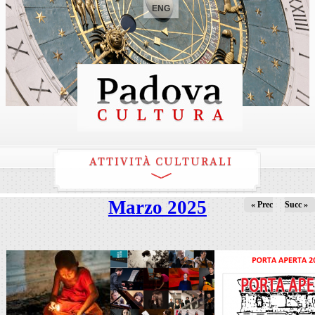
ENG
ATTIVITÀ CULTURALI
Marzo 2025
« Prec
Succ »