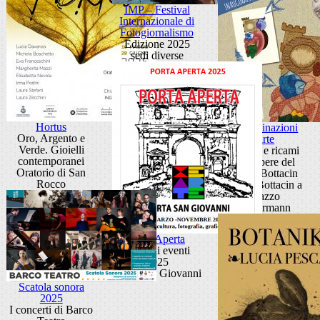
IMP – Festival
Internazionale di
Fotogiornalismo
Edizione 2025
sedi diverse
Hortus
Contaminazioni
Oro, Argento e
d'arte
Verde. Gioielli
Disegni e ricami
contemporanei
dalle opere del
Oratorio di San
Museo Bottacin
Rocco
Museo Bottacin a
Palazzo
Zuckermann
Porta Aperta
Ciclo di eventi
2025
Porta San Giovanni
Scatola sonora
2025
I concerti di Barco