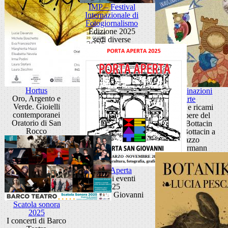
IMP – Festival
Internazionale di
Fotogiornalismo
Edizione 2025
sedi diverse
Hortus
Contaminazioni
Oro, Argento e
d'arte
Verde. Gioielli
Disegni e ricami
contemporanei
dalle opere del
Oratorio di San
Museo Bottacin
Rocco
Museo Bottacin a
Palazzo
Zuckermann
Porta Aperta
Ciclo di eventi
2025
Porta San Giovanni
Scatola sonora
2025
I concerti di Barco