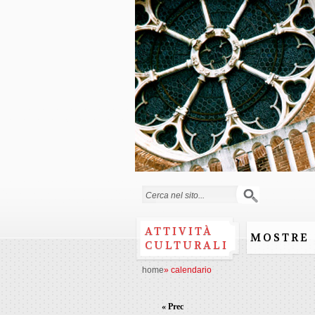
Form di ricerca
ATTIVITÀ
MOSTRE
CULTURALI
home
»
calendario
« Prec