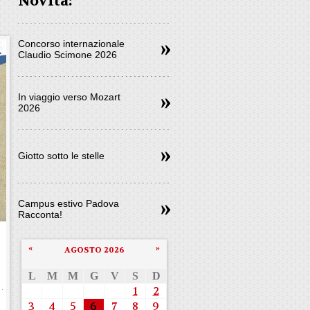
Novità:
Concorso internazionale
Claudio Scimone 2026
In viaggio verso Mozart
2026
Giotto sotto le stelle
Campus estivo Padova
Racconta!
«
»
AGOSTO 2026
L
M
M
G
V
S
D
1
2
3
4
5
6
7
8
9