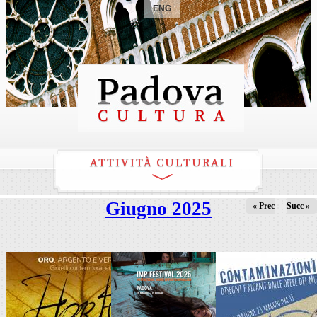
ENG
ATTIVITÀ CULTURALI
Giugno 2025
« Prec
Succ »