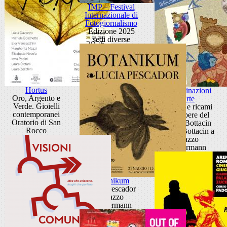
IMP – Festival
Internazionale di
Fotogiornalismo
Edizione 2025
sedi diverse
Hortus
Contaminazioni
Oro, Argento e
d'arte
Verde. Gioielli
Disegni e ricami
contemporanei
dalle opere del
Oratorio di San
Museo Bottacin
Rocco
Museo Bottacin a
Palazzo
Zuckermann
Botanikum
Lucia Pescador
Palazzo
Zuckermann