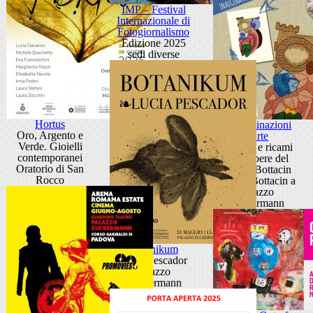
IMP – Festival
Internazionale di
Fotogiornalismo
Edizione 2025
sedi diverse
Hortus
Contaminazioni
Oro, Argento e
d'arte
Verde. Gioielli
Disegni e ricami
contemporanei
dalle opere del
Oratorio di San
Museo Bottacin
Rocco
Museo Bottacin a
Palazzo
Zuckermann
Botanikum
Lucia Pescador
Palazzo
Zuckermann