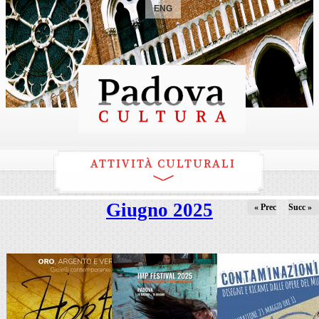
ENG
ATTIVITÀ CULTURALI
Giugno 2025
« Prec
Succ »