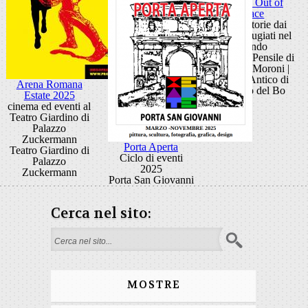
Mostra Out of
Place
Arte e storie dai
campi rifugiati nel
mondo
Giardino Pensile di
Palazzo Moroni |
Cortile Antico di
Arena Romana
Palazzo del Bo
Estate 2025
cinema ed eventi al
Teatro Giardino di
Palazzo
Zuckermann
Porta Aperta
Teatro Giardino di
Ciclo di eventi
Palazzo
2025
Zuckermann
Porta San Giovanni
Cerca nel sito:
Form di ricerca
MOSTRE