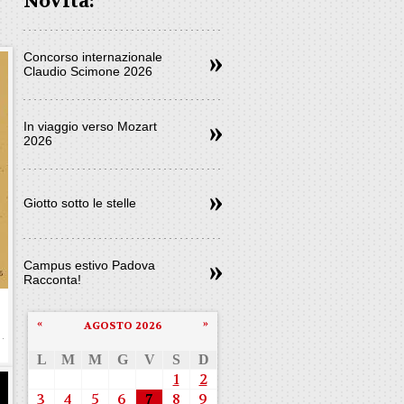
Novità:
Concorso internazionale
Claudio Scimone 2026
In viaggio verso Mozart
2026
Giotto sotto le stelle
Campus estivo Padova
Racconta!
«
»
AGOSTO 2026
L
M
M
G
V
S
D
1
2
3
4
5
6
7
8
9