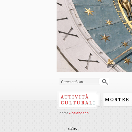
Form di ricerca
ATTIVITÀ
MOSTRE
CULTURALI
home
»
calendario
« Prec