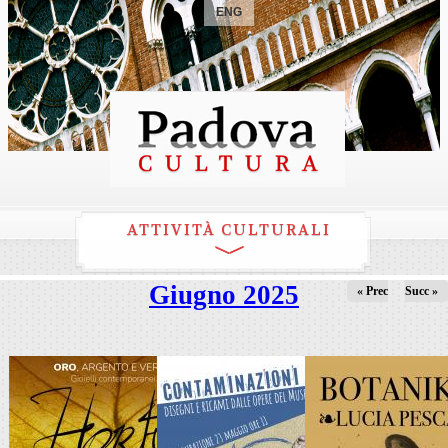
ENG
ATTIVITÀ CULTURALI
Giugno 2025
« Prec
Succ »