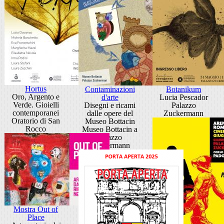
Hortus
Contaminazioni
Botanikum
Oro, Argento e
d'arte
Lucia Pescador
Verde. Gioielli
Disegni e ricami
Palazzo
contemporanei
dalle opere del
Zuckermann
Oratorio di San
Museo Bottacin
Rocco
Museo Bottacin a
Palazzo
Zuckermann
Mostra Out of
Place