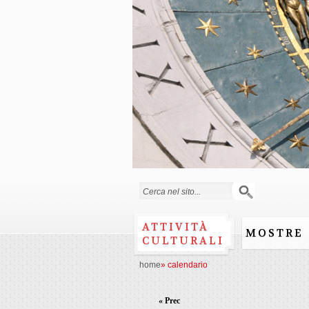
Form di ricerca
ATTIVITÀ
MOSTRE
CULTURALI
home
»
calendario
« Prec