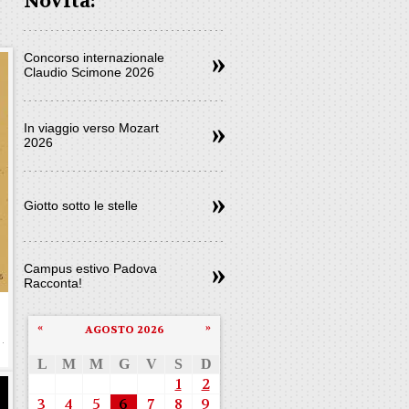
Novità:
Concorso internazionale
Claudio Scimone 2026
In viaggio verso Mozart
2026
Giotto sotto le stelle
Campus estivo Padova
Racconta!
«
»
AGOSTO 2026
L
M
M
G
V
S
D
1
2
3
4
5
6
7
8
9