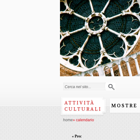
Form di ricerca
ATTIVITÀ
MOSTRE
CULTURALI
home
»
calendario
« Prec