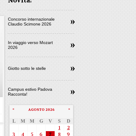
Novità:
Concorso internazionale
Claudio Scimone 2026
In viaggio verso Mozart
2026
Giotto sotto le stelle
Campus estivo Padova
Racconta!
«
»
AGOSTO 2026
L
M
M
G
V
S
D
1
2
3
4
5
6
7
8
9