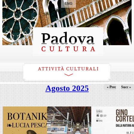
ENG
ATTIVITÀ CULTURALI
Agosto 2025
« Prec
Succ »