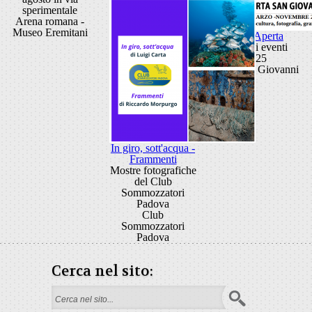
sperimentale
Arena romana -
Museo Eremitani
Porta Aperta
Ciclo di eventi
2025
Porta San Giovanni
In giro, sott'acqua -
Frammenti
Mostre fotografiche
del Club
Sommozzatori
Padova
Club
Sommozzatori
Padova
Cerca nel sito:
Form di ricerca