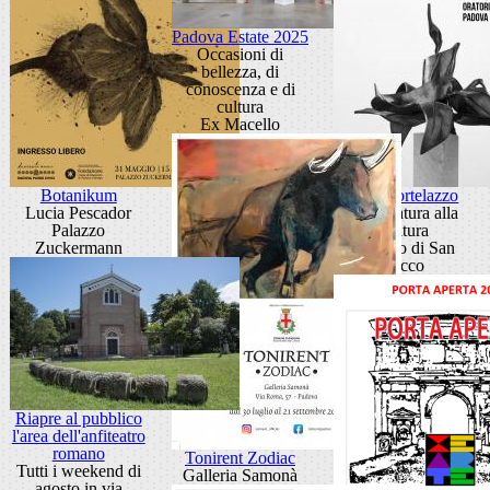
Padova Estate 2025
Occasioni di
bellezza, di
conoscenza e di
cultura
Ex Macello
Botanikum
Gino Cortelazzo
Lucia Pescador
Dalla natura alla
Palazzo
scultura
Zuckermann
Oratorio di San
Rocco
Riapre al pubblico
l'area dell'anfiteatro
romano
Tonirent Zodiac
Tutti i weekend di
Galleria Samonà
agosto in via