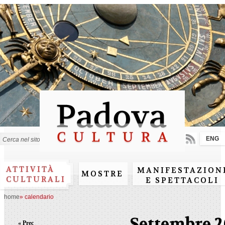
Salta al
contenuto
principale
ENG
Form di ricerca
ATTIVITÀ
MANIFESTAZION
MOSTRE
CULTURALI
E SPETTACOLI
home
»
calendario
Settembre 2
« Prec