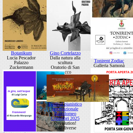
Botanikum
Gino Cortelazzo
Lucia Pescador
Dalla natura alla
Tonirent Zodiac
Palazzo
scultura
Galleria Samonà
Zuckermann
Oratorio di San
Rocco
Festival pianistico
internazionale
Bartolomeo
Cristofori 2025
Revolution!
sedi diverse