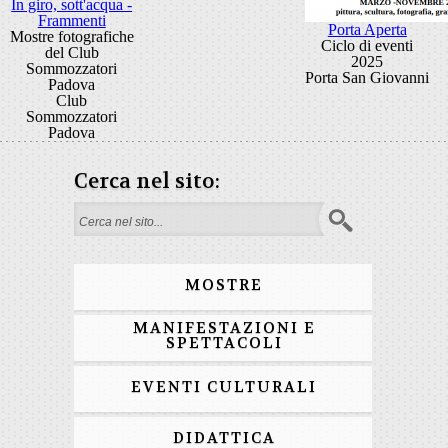
In giro, sott'acqua -
Frammenti
Porta Aperta
Mostre fotografiche
Ciclo di eventi
del Club
2025
Sommozzatori
Porta San Giovanni
Padova
Club
Sommozzatori
Padova
Cerca nel sito:
Form di ricerca
MOSTRE
MANIFESTAZIONI E
SPETTACOLI
EVENTI CULTURALI
DIDATTICA