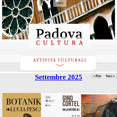
ENG
ATTIVITÀ CULTURALI
Settembre 2025
« Prec
Succ »