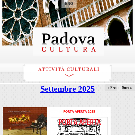
ENG
ATTIVITÀ CULTURALI
Settembre 2025
« Prec
Succ »