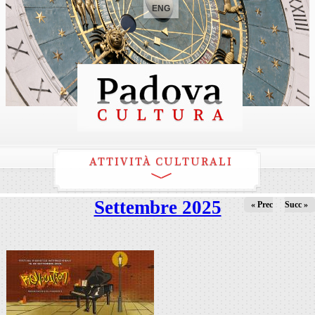
ENG
ATTIVITÀ CULTURALI
Settembre 2025
« Prec
Succ »