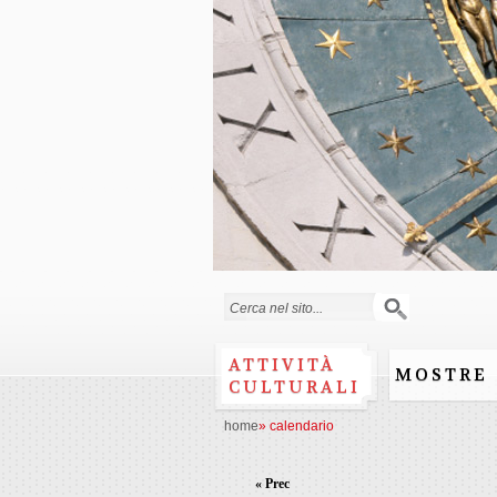
Form di ricerca
ATTIVITÀ
MOSTRE
CULTURALI
home
»
calendario
« Prec