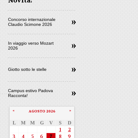
Novità:
Concorso internazionale
Claudio Scimone 2026
In viaggio verso Mozart
2026
Giotto sotto le stelle
Campus estivo Padova
Racconta!
«
»
AGOSTO 2026
L
M
M
G
V
S
D
1
2
3
4
5
6
7
8
9