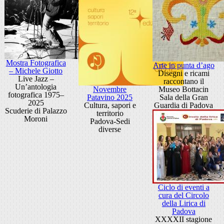
Mostra Fotografica
Arte in punta d’ago
– Michele Giotto
Disegni e ricami
Live Jazz –
raccontano il
Un’antologia
Novembre
Museo Bottacin
fotografica 1975–
Patavino 2025
Sala della Gran
2025
Cultura, sapori e
Guardia di Padova
Scuderie di Palazzo
territorio
Moroni
Padova-Sedi
diverse
Ciclo di eventi a
cura del Circolo
della Lirica di
Padova
XXXXII stagione