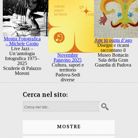
Mostra Fotografica
Arte in punta d’ago
– Michele Giotto
Disegni e ricami
Live Jazz –
raccontano il
Un’antologia
Novembre
Museo Bottacin
fotografica 1975–
Patavino 2025
Sala della Gran
2025
Cultura, sapori e
Guardia di Padova
Scuderie di Palazzo
territorio
Moroni
Padova-Sedi
diverse
Cerca nel sito:
Form di ricerca
MOSTRE