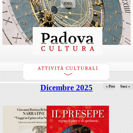
ENG
ATTIVITÀ CULTURALI
Dicembre 2025
« Prec
Succ »