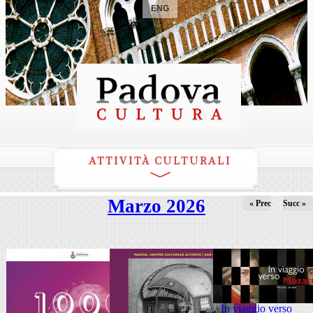
ENG
ATTIVITÀ CULTURALI
Marzo 2026
« Prec
Succ »
In viaggio verso