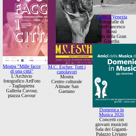
Gente a Venezia
Fotografie di
PierFrancesco
Bassi
Sala della Gran
Guardia
Mostra "Mille facce
M.C. Escher. Tutti i
di una città"
capolavori
L'Archivio
Mostra
fotografico ArtFoto
Centro culturale
- Tagliapietra
Altinate San
Galleria Cavour,
Gaetano
piazza Cavour
Domenica in
Musica 2026
Concerti con
giovani musicisti
Sala dei Giganti-
Palazzo Liviano