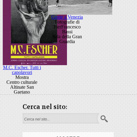
Gente a Venezia
Fotografie di
PierFrancesco
Bassi
Sala della Gran
Guardia
M.C. Escher. Tutti i
capolavori
Mostra
Centro culturale
Altinate San
Gaetano
Cerca nel sito:
Form di ricerca