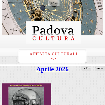
ENG
ATTIVITÀ CULTURALI
Aprile 2026
« Prec
Succ »