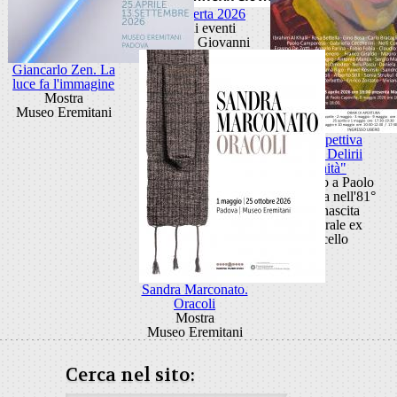
Porta Aperta 2026
Ciclo di eventi
Porta San Giovanni
Giancarlo Zen. La
luce fa l'immagine
Mostra
Museo Eremitani
Retrospettiva
"Anni Delirii
Vanità"
Omaggio a Paolo
Capovilla nell'81°
della nascita
Cattedrale ex
Macello
Sandra Marconato.
Oracoli
Mostra
Museo Eremitani
Cerca nel sito: