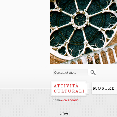
Form di ricerca
ATTIVITÀ
MOSTRE
CULTURALI
home
»
calendario
« Prec