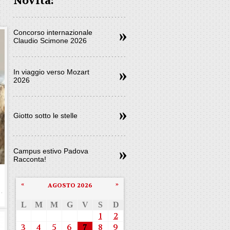
Novità:
Concorso internazionale
Claudio Scimone 2026
In viaggio verso Mozart
2026
Giotto sotto le stelle
Campus estivo Padova
Racconta!
«
»
AGOSTO 2026
L
M
M
G
V
S
D
1
2
3
4
5
6
7
8
9