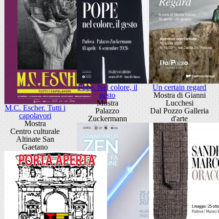
Pope. Nel colore, il
Un certain regard
gesto
Mostra di Gianni
Mostra
Lucchesi
M.C. Escher. Tutti i
Palazzo
Dal Pozzo Galleria
capolavori
Zuckermann
d'arte
Mostra
Centro culturale
Altinate San
Gaetano