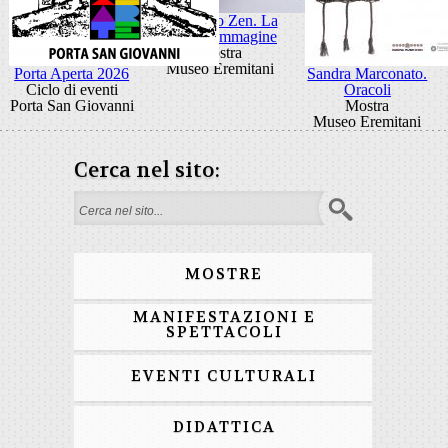
Giancarlo Zen. La
luce fa l'immagine
Mostra
Museo Eremitani
Porta Aperta 2026
Sandra Marconato.
Ciclo di eventi
Oracoli
Porta San Giovanni
Mostra
Museo Eremitani
Cerca nel sito:
Form di ricerca
MOSTRE
MANIFESTAZIONI E
SPETTACOLI
EVENTI CULTURALI
DIDATTICA