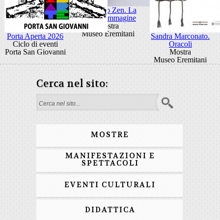
Giancarlo Zen. La
luce fa l'immagine
Mostra
Museo Eremitani
Porta Aperta 2026
Sandra Marconato.
Ciclo di eventi
Oracoli
Porta San Giovanni
Mostra
Museo Eremitani
Cerca nel sito:
Form di ricerca
MOSTRE
MANIFESTAZIONI E
SPETTACOLI
EVENTI CULTURALI
DIDATTICA