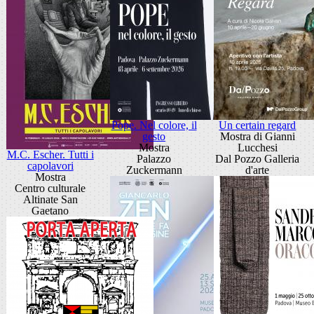
Pope. Nel colore, il
Un certain regard
gesto
Mostra di Gianni
Mostra
Lucchesi
M.C. Escher. Tutti i
Palazzo
Dal Pozzo Galleria
capolavori
Zuckermann
d'arte
Mostra
Centro culturale
Altinate San
Gaetano